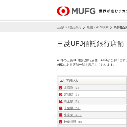
三菱UFJ信託銀行
店舗・ATM検索
条件指定
三菱UFJ信託銀行店舗
48件の三菱UFJ信託銀行店舗・ATMがございま
AEDのある店舗一覧を表示しております。
エリア絞込み
北海道
（1）
宮城県
（1）
埼玉県
（2）
千葉県
（5）
東京都
（20）
神奈川県
（6）