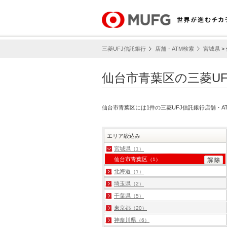
三菱UFJ信託銀行
店舗・ATM検索
宮城県
>
仙台市青葉区の三菱UF
仙台市青葉区には1件の三菱UFJ信託銀行店舗・
エリア絞込み
宮城県
（1）
仙台市青葉区
（1）
北海道
（1）
埼玉県
（2）
千葉県
（5）
東京都
（20）
神奈川県
（6）