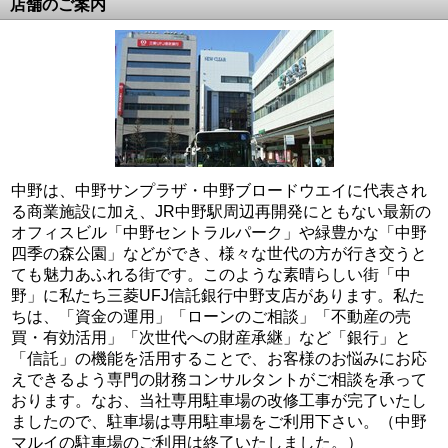
店舗のご案内
中野は、中野サンプラザ・中野ブロードウエイに代表され
る商業施設に加え、JR中野駅周辺再開発にともない最新の
オフィスビル「中野セントラルパーク」や緑豊かな「中野
四季の森公園」などができ、様々な世代の方が行き交うと
ても魅力あふれる街です。このような素晴らしい街「中
野」に私たち三菱UFJ信託銀行中野支店があります。私た
ちは、「資金の運用」「ローンのご相談」「不動産の売
買・有効活用」「次世代への財産承継」など「銀行」と
「信託」の機能を活用することで、お客様のお悩みにお応
えできるよう専門の財務コンサルタントがご相談を承って
おります。なお、当社専用駐車場の改修工事が完了いたし
ましたので、駐車場は専用駐車場をご利用下さい。（中野
マルイの駐車場のご利用は終了いたしました。）