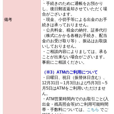
・手続きのために通帳をお預かり
し、後日郵送返却させていただく場
合がございます。
備考
・現金、小切手等による出金のお手
続きは承っておりません。
・公共料金、税金の納付、証券代行
（株式にかかる各種お手続き、配当
金のお受け取り等）、振込はお取扱
いしておりません。
・ご相談内容によりましては、承る
ことが出来ない場合がございます。
事前にご相談ください。
（※3）ATMのご利用について
・日曜日、祝日（振替休日含む）、
12月31日～1月3日および5月3日～5
月5日はATMをご利用いただけませ
ん。
・ATM営業時間内でのお取引ごと(入
出金・残高照会等)のご利用可能時間
帯・手数料については、
こちら
でご