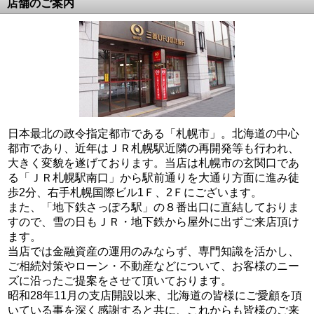
店舗のご案内
日本最北の政令指定都市である「札幌市」。北海道の中心
都市であり、近年はＪＲ札幌駅近隣の再開発等も行われ、
大きく変貌を遂げております。当店は札幌市の玄関口であ
る「ＪＲ札幌駅南口」から駅前通りを大通り方面に進み徒
歩2分、右手札幌国際ビル1Ｆ、2Ｆにございます。
また、「地下鉄さっぽろ駅」の８番出口に直結しておりま
すので、雪の日もＪＲ・地下鉄から屋外に出ずご来店頂け
ます。
当店では金融資産の運用のみならず、専門知識を活かし、
ご相続対策やローン・不動産などについて、お客様のニー
ズに沿ったご提案をさせて頂いております。
昭和28年11月の支店開設以来、北海道の皆様にご愛顧を頂
いている事を深く感謝すると共に、これからも皆様のご来