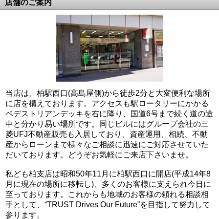
店舗のご案内
当店は、柏駅西口(高島屋側)から徒歩2分と大変便利な場所
に店を構えております。アクセスも駅ロータリーにかかる
ペデストリアンデッキを右に降り、国道6号まで続く道の途
中と分かり易い場所です。同じビルにはグループ会社の三
菱UFJ不動産販売も入居しており、資産運用、相続、不動
産からローンまで様々なご相談に迅速にご対応させていた
だいております。どうぞお気軽にご来店下さいませ。
私ども柏支店は昭和50年11月に柏駅西口に開店(平成14年8
月に現在の場所に移転し)、多くのお客様に支えられ今日に
至っております。これからも地域のお客様の頼れる相談相
手として、“TRUST Drives Our Future”を目指して努力して
参ります。