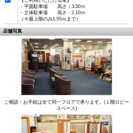
【ご利用いただける車】
・平面駐車場 高さ：3.30ｍ
・立体駐車場 高さ：2.10ｍ
（※最上階のみ1.55ｍまで）
店舗写真
ご相談・お手続は全て同一フロアで承ります。(１階ロビー
スペース)