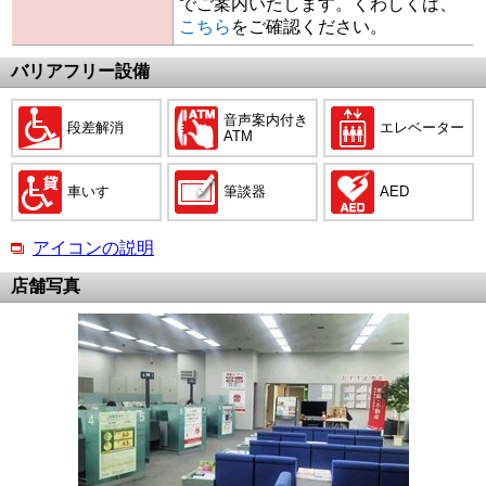
でご案内いたします。くわしくは、
こちら
をご確認ください。
バリアフリー設備
音声案内付き
段差解消
エレベーター
ATM
車いす
筆談器
AED
アイコンの説明
店舗写真