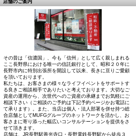
店舗のご案内
その昔は「信濃国」、今も「信州」として広く親しまれる
ここ長野県における唯一の信託銀行として、昭和２０年に
長野市内に特別出張所を開設して以来、長きに亘りご愛顧
を頂いております。
私たちは、お客さまの様々なライフイベントをサポートす
る良きご相談相手でありたいと考えております。大切なご
資産の運用から、次世代へのご資産の承継までお気軽にご
相談下さい（ご相談のご予約は下記予約ページかお電話に
て承ります）。また、当店は個人・法人部署を併せ持つ総
合店舗としてMUFGグループのネットワークを活かし、お
客さまに寄り添った幅広いコンサルテーションを提供をさ
せて頂きます。
店舗は、JR長野駅善光寺口・長野電鉄長野駅から徒歩３