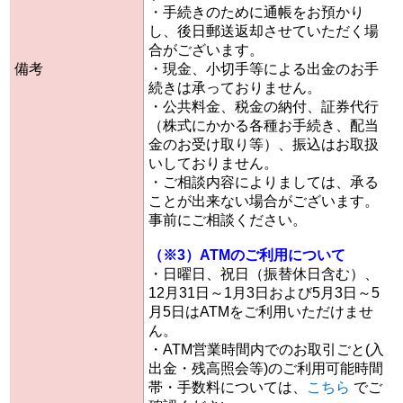
・手続きのために通帳をお預かり
し、後日郵送返却させていただく場
合がございます。
備考
・現金、小切手等による出金のお手
続きは承っておりません。
・公共料金、税金の納付、証券代行
（株式にかかる各種お手続き、配当
金のお受け取り等）、振込はお取扱
いしておりません。
・ご相談内容によりましては、承る
ことが出来ない場合がございます。
事前にご相談ください。
（※3）ATMのご利用について
・日曜日、祝日（振替休日含む）、
12月31日～1月3日および5月3日～5
月5日はATMをご利用いただけませ
ん。
・ATM営業時間内でのお取引ごと(入
出金・残高照会等)のご利用可能時間
帯・手数料については、
こちら
でご