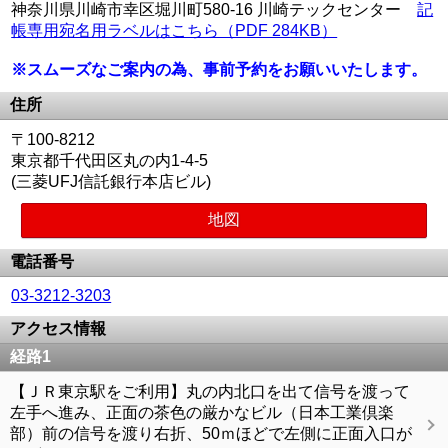
神奈川県川崎市幸区堀川町580-16 川崎テックセンター
記
帳専用宛名用ラベルはこちら（PDF 284KB）
※スムーズなご案内の為、事前予約をお願いいたします。
住所
〒100-8212
東京都千代田区丸の内1-4-5
(三菱UFJ信託銀行本店ビル)
地図
電話番号
03-3212-3203
アクセス情報
経路1
【ＪＲ東京駅をご利用】丸の内北口を出て信号を渡って
左手へ進み、正面の茶色の厳かなビル（日本工業倶楽
部）前の信号を渡り右折、50ｍほどで左側に正面入口が