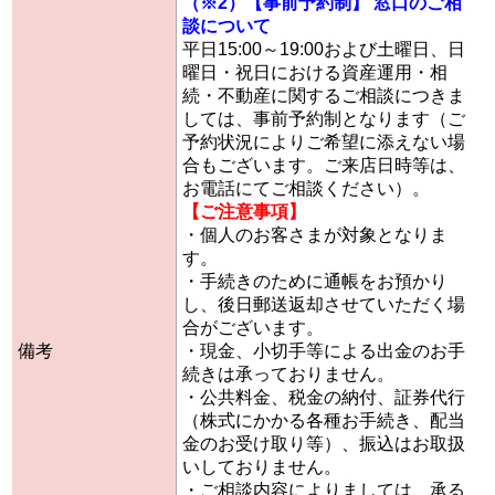
（※2）【事前予約制】 窓口のご相
談について
平日15:00～19:00および土曜日、日
曜日・祝日における資産運用・相
続・不動産に関するご相談につきま
しては、事前予約制となります（ご
予約状況によりご希望に添えない場
合もございます。ご来店日時等は、
お電話にてご相談ください）。
【ご注意事項】
・個人のお客さまが対象となりま
す。
・手続きのために通帳をお預かり
し、後日郵送返却させていただく場
合がございます。
備考
・現金、小切手等による出金のお手
続きは承っておりません。
・公共料金、税金の納付、証券代行
（株式にかかる各種お手続き、配当
金のお受け取り等）、振込はお取扱
いしておりません。
・ご相談内容によりましては、承る