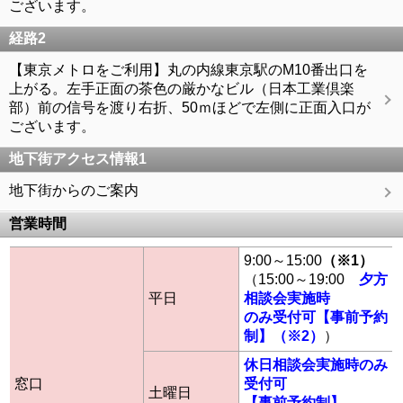
ございます。
経路2
【東京メトロをご利用】丸の内線東京駅のM10番出口を
上がる。左手正面の茶色の厳かなビル（日本工業倶楽
部）前の信号を渡り右折、50ｍほどで左側に正面入口が
ございます。
地下街アクセス情報1
地下街からのご案内
営業時間
9:00～15:00
（※1）
（15:00～19:00
夕方
平日
相談会実施時
のみ受付可【事前予約
制】（※2）
）
休日相談会実施時のみ
窓口
受付可
土曜日
【事前予約制】