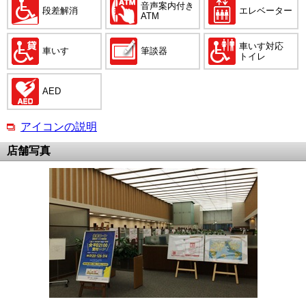
音声案内付き
段差解消
エレベーター
ATM
車いす対応
車いす
筆談器
トイレ
AED
アイコンの説明
店舗写真