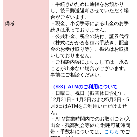
・手続きのために通帳をお預かり
し、後日郵送返却させていただく場
合がございます。
備考
・現金、小切手等による出金のお手
続きは承っておりません。
・公共料金、税金の納付、証券代行
（株式にかかる各種お手続き、配当
金のお受け取り等）、振込はお取扱
いしておりません。
・ご相談内容によりましては、承る
ことが出来ない場合がございます。
事前にご相談ください。
（※3）ATMのご利用について
・日曜日、祝日（振替休日含む）、
12月31日～1月3日および5月3日～5
月5日はATMをご利用いただけませ
ん。
・ATM営業時間内でのお取引ごと(入
出金・残高照会等)のご利用可能時間
帯・手数料については、
こちら
でご