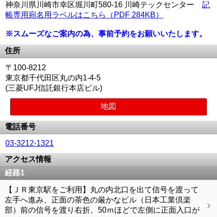
神奈川県川崎市幸区堀川町580-16 川崎テックセンター
記
帳専用宛名用ラベルはこちら（PDF 284KB）
※スムーズなご案内の為、事前予約をお願いいたします。
住所
〒100-8212
東京都千代田区丸の内1-4-5
(三菱UFJ信託銀行本店ビル)
地図
電話番号
03-3212-1321
アクセス情報
経路1
【ＪＲ東京駅をご利用】丸の内北口を出て信号を渡って
左手へ進み、正面の茶色の厳かなビル（日本工業倶楽
部）前の信号を渡り右折、50ｍほどで左側に正面入口が