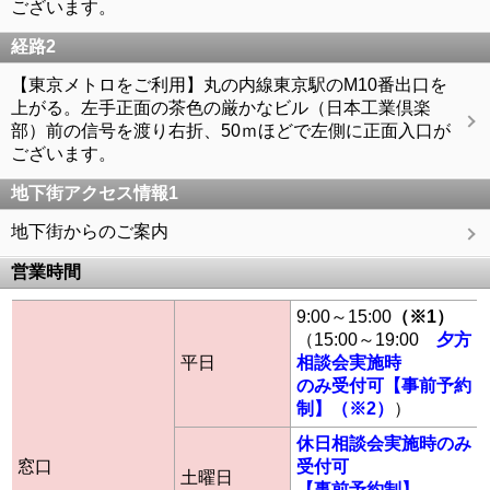
ございます。
経路2
【東京メトロをご利用】丸の内線東京駅のM10番出口を
上がる。左手正面の茶色の厳かなビル（日本工業倶楽
部）前の信号を渡り右折、50ｍほどで左側に正面入口が
ございます。
地下街アクセス情報1
地下街からのご案内
営業時間
9:00～15:00
（※1）
（15:00～19:00
夕方
平日
相談会実施時
のみ受付可【事前予約
制】（※2）
）
休日相談会実施時のみ
窓口
受付可
土曜日
【事前予約制】