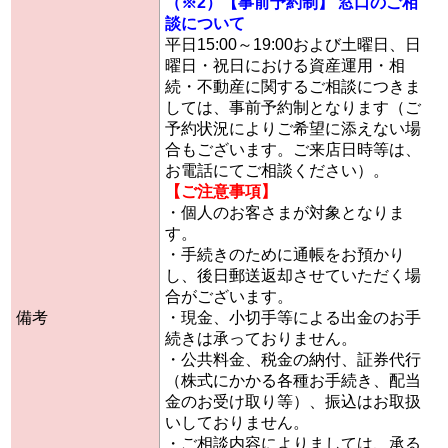
（※2）【事前予約制】 窓口のご相
談について
平日15:00～19:00および土曜日、日
曜日・祝日における資産運用・相
続・不動産に関するご相談につきま
しては、事前予約制となります（ご
予約状況によりご希望に添えない場
合もございます。ご来店日時等は、
お電話にてご相談ください）。
【ご注意事項】
・個人のお客さまが対象となりま
す。
・手続きのために通帳をお預かり
し、後日郵送返却させていただく場
合がございます。
備考
・現金、小切手等による出金のお手
続きは承っておりません。
・公共料金、税金の納付、証券代行
（株式にかかる各種お手続き、配当
金のお受け取り等）、振込はお取扱
いしておりません。
・ご相談内容によりましては、承る