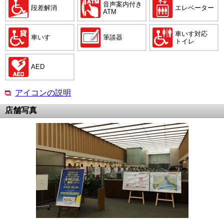
音声案内付き
段差解消
エレベーター
ATM
車いす対応
車いす
筆談器
トイレ
AED
アイコンの説明
店舗写真