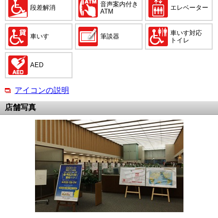
音声案内付き
段差解消
エレベーター
ATM
車いす対応
車いす
筆談器
トイレ
AED
アイコンの説明
店舗写真