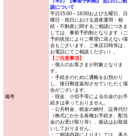
（※2）【事前予約制】 窓口のご相
談について
平日15:00～19:00および土曜日、日
曜日・祝日における資産運用・相
続・不動産に関するご相談につきま
しては、事前予約制となります（ご
予約状況によりご希望に添えない場
合もございます。ご来店日時等は、
お電話にてご相談ください）。
【ご注意事項】
・個人のお客さまが対象となりま
す。
・手続きのために通帳をお預かり
し、後日郵送返却させていただく場
合がございます。
備考
・現金、小切手等による出金のお手
続きは承っておりません。
・公共料金、税金の納付、証券代行
（株式にかかる各種お手続き、配当
金のお受け取り等）、振込はお取扱
いしておりません。
・ご相談内容によりましては、承る