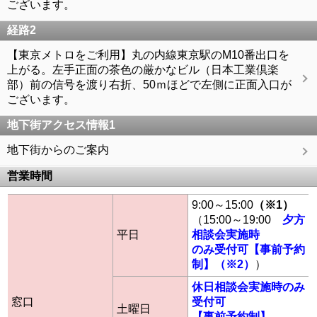
ございます。
経路2
【東京メトロをご利用】丸の内線東京駅のM10番出口を
上がる。左手正面の茶色の厳かなビル（日本工業倶楽
部）前の信号を渡り右折、50ｍほどで左側に正面入口が
ございます。
地下街アクセス情報1
地下街からのご案内
営業時間
9:00～15:00
（※1）
（15:00～19:00
夕方
平日
相談会実施時
のみ受付可【事前予約
制】（※2）
）
休日相談会実施時のみ
窓口
受付可
土曜日
【事前予約制】