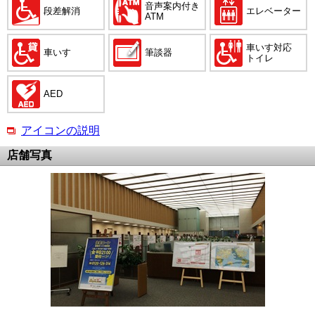
音声案内付き
段差解消
エレベーター
ATM
車いす対応
車いす
筆談器
トイレ
AED
アイコンの説明
店舗写真