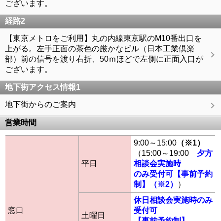
ございます。
経路2
【東京メトロをご利用】丸の内線東京駅のM10番出口を
上がる。左手正面の茶色の厳かなビル（日本工業倶楽
部）前の信号を渡り右折、50ｍほどで左側に正面入口が
ございます。
地下街アクセス情報1
地下街からのご案内
営業時間
9:00～15:00
（※1）
（15:00～19:00
夕方
平日
相談会実施時
のみ受付可【事前予約
制】（※2）
）
休日相談会実施時のみ
窓口
受付可
土曜日
【事前予約制】