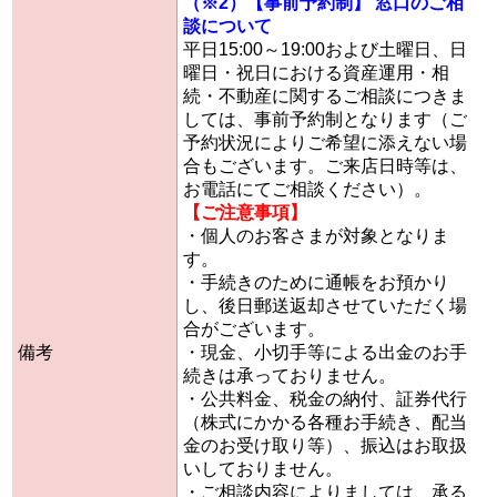
（※2）【事前予約制】 窓口のご相
談について
平日15:00～19:00および土曜日、日
曜日・祝日における資産運用・相
続・不動産に関するご相談につきま
しては、事前予約制となります（ご
予約状況によりご希望に添えない場
合もございます。ご来店日時等は、
お電話にてご相談ください）。
【ご注意事項】
・個人のお客さまが対象となりま
す。
・手続きのために通帳をお預かり
し、後日郵送返却させていただく場
合がございます。
備考
・現金、小切手等による出金のお手
続きは承っておりません。
・公共料金、税金の納付、証券代行
（株式にかかる各種お手続き、配当
金のお受け取り等）、振込はお取扱
いしておりません。
・ご相談内容によりましては、承る