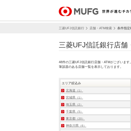
三菱UFJ信託銀行
店舗・ATM検索
条件指定
三菱UFJ信託銀行店舗
48件の三菱UFJ信託銀行店舗・ATMがございま
筆談器のある店舗一覧を表示しております。
エリア絞込み
北海道
（1）
宮城県
（1）
埼玉県
（2）
千葉県
（5）
東京都
（20）
神奈川県
（6）