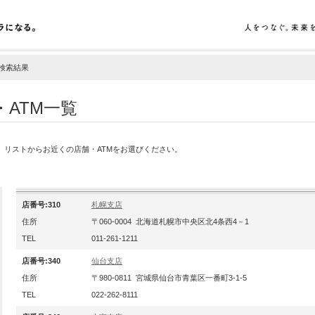
検索結果
・ATM一覧
す。リストからお近くの店舗・ATMをお選びください。
店番号:310
札幌支店
住所
〒060-0004 北海道札幌市中央区北4条西4－1
TEL
011-261-1211
店番号:340
仙台支店
住所
〒980-0811 宮城県仙台市青葉区一番町3-1-5
TEL
022-262-8111